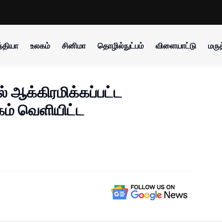
்தியா
உலகம்
சினிமா
தொழில்நுட்பம்
விளையாட்டு
மருத
் ஆக்கிரமிக்கப்பட்ட
ம் வெளியிட்ட