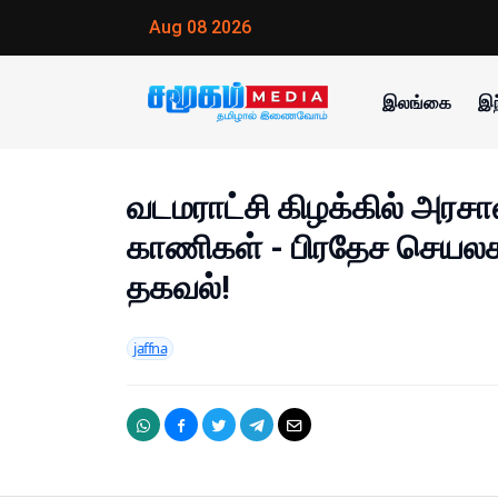
Aug 08 2026
இலங்கை
இந
வடமராட்சி கிழக்கில் அரசால
காணிகள் - பிரதேச செயலக
தகவல்!
jaffna